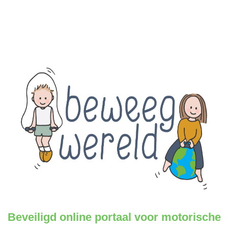
Beveiligd online portaal voor
motorische