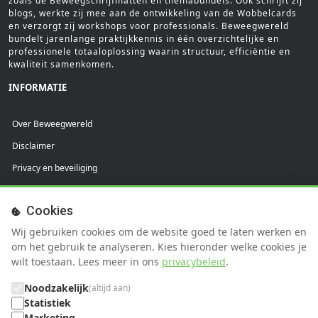
zoals de Beweegschrijfmatten en themabundels. Ook schrijft zij
blogs, werkte zij mee aan de ontwikkeling van de Wobbelcards
en verzorgt zij workshops voor professionals. Beweegwereld
bundelt jarenlange praktijkkennis in één overzichtelijke en
professionele totaaloplossing waarin structuur, efficiëntie en
kwaliteit samenkomen.
INFORMATIE
Over Beweegwereld
Disclaimer
Privacy en beveiliging
Praktijkvoorwaarden
Cookies
Cliëntvoorwaarden
Wij gebruiken cookies om de website goed te laten werken en
SUPPORT
om het gebruik te analyseren. Kies hieronder welke cookies je
wilt toestaan. Lees meer in ons
privacybeleid
.
FAQ
Noodzakelijk
(altijd aan)
Help
Statistiek
Marketing