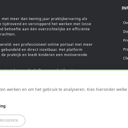
IN
met meer dan twintig jaar praktijkervaring als
Ov
e tijdrovend en versnipperd het werken met losse
ond behoefte aan één overzichtelijke en efficiënte
Di
krachten.
Pri
wereld: een professioneel online portaal met meer
Pr
gebundeld en direct inzetbaar. Het platform
 de praktijk en biedt kinderen een motiverende
Cl
materialen, zoals de Beweegschrijfmatten en
ee aan de ontwikkeling van de Wobbelcards en
ereld bundelt jarenlange praktijkkennis in één
arin structuur, efficiëntie en kwaliteit samenkomen.
en werken en om het gebruik te analyseren. Kies hieronder welke c
ing
© beweegwereld
WEIGEREN
Creatie
DataConnect