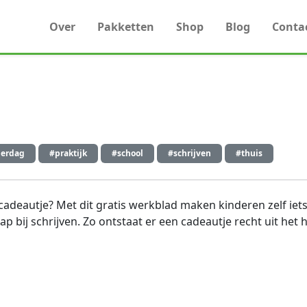
Over
Pakketten
Shop
Blog
Conta
erdag
#praktijk
#school
#schrijven
#thuis
adeautje? Met dit gratis werkblad maken kinderen zelf iet
ap bij schrijven. Zo ontstaat er een cadeautje recht uit h