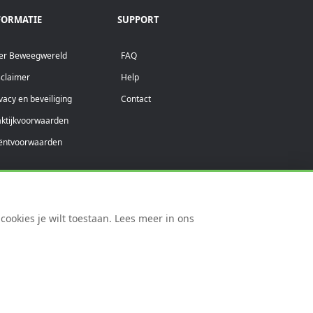
FORMATIE
SUPPORT
er Beweegwereld
FAQ
sclaimer
Help
vacy en beveiliging
Contact
aktijkvoorwaarden
iëntvoorwaarden
ookies je wilt toestaan. Lees meer in ons