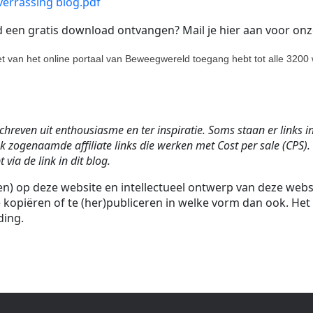
errassing blog.pdf
d een gratis download ontvangen? Mail je hier aan voor on
eet van het online portaal van Beweegwereld toegang hebt tot alle 320
reven uit enthousiasme en ter inspiratie. Soms staan er links in 
 zogenaamde affiliate links die werken met Cost per sale (CPS)
via de link in dit blog.
den) op deze website en intellectueel ontwerp van deze web
 kopiëren of te (her)publiceren in welke vorm dan ook. Het 
ding.