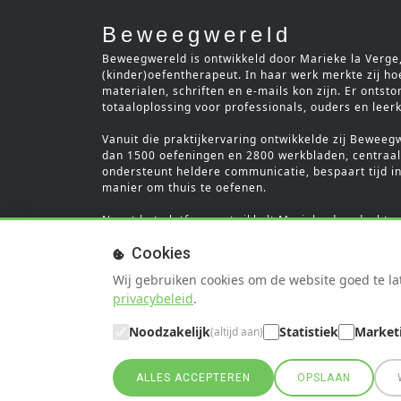
Beweegwereld
Beweegwereld is ontwikkeld door Marieke la Verge, 
(kinder)oefentherapeut. In haar werk merkte zij ho
materialen, schriften en e-mails kon zijn. Er ontst
totaaloplossing voor professionals, ouders en leer
Vanuit die praktijkervaring ontwikkelde zij Beweeg
dan 1500 oefeningen en 2800 werkbladen, centraal 
ondersteunt heldere communicatie, bespaart tijd in
manier om thuis te oefenen.
Naast het platform ontwikkelt Marieke doordachte 
themabundels. Ook schrijft zij blogs, werkte zij m
Cookies
verzorgt zij workshops voor professionals. Beweegw
overzichtelijke en professionele totaaloplossing wa
Wij gebruiken cookies om de website goed te lat
privacybeleid
.
Noodzakelijk
Statistiek
Market
(altijd aan)
ALLES ACCEPTEREN
OPSLAAN