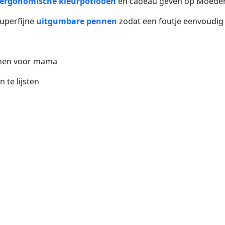
ergonomische kleurpotloden
en cadeau geven op Moede
superfijne
uitgumbare pennen
zodat een foutje eenvoudig
ekenen voor mama
 te lijsten