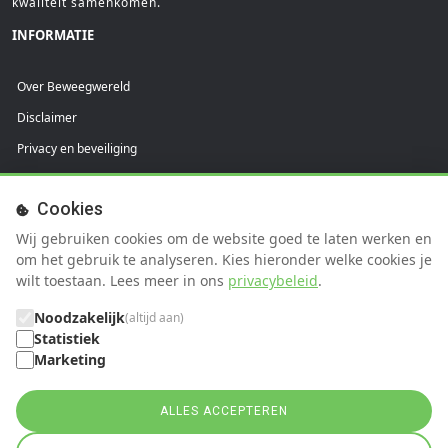
kwaliteit samenkomen.
INFORMATIE
Over Beweegwereld
Disclaimer
Privacy en beveiliging
Praktijkvoorwaarden
Cookies
Cliëntvoorwaarden
Wij gebruiken cookies om de website goed te laten werken en
SUPPORT
om het gebruik te analyseren. Kies hieronder welke cookies je
wilt toestaan. Lees meer in ons
privacybeleid
.
FAQ
Noodzakelijk
(altijd aan)
Help
Statistiek
Marketing
Contact
ALLES ACCEPTEREN